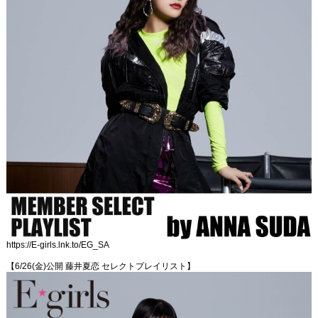
https://E-girls.lnk.to/EG_SA
【6/26(金)公開 藤井夏恋 セレクトプレイリスト】