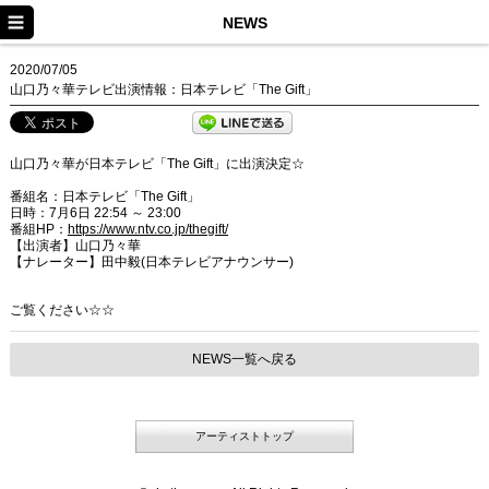
HOME
NEWS
NEWS
2020/07/05
山口乃々華テレビ出演情報：日本テレビ「The Gift」
PROFILE
MEDIA/EVENT
山口乃々華が日本テレビ「The Gift」に出演決定☆
DISCOGRAPHY
番組名：日本テレビ「The Gift」
日時：7月6日 22:54 ～ 23:00
番組HP：
https://www.ntv.co.jp/
thegift/
VIDEO
【出演者】山口乃々華
【ナレーター】田中毅(日本テレビアナウンサー)
Dream
ご覧ください☆☆
Happiness
Flower
NEWS一覧へ戻る
Dream Ami
アーティストトップ